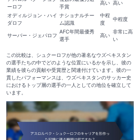
高い
高い
ーロフ
手賞
オディルジョン・ハイ
ナショナルチー
中程
中程度
ダロフ
ム認識
度
AFC年間最優秀
非常に高
サーバー・ジェパロフ
高い
選手
い
この比較は、シュクーロフが他の著名なウズベキスタン
の選手たちの中でどのような位置にいるかを示し、彼の
業績を彼らの貢献や受賞歴と関連付けています。彼の一
貫したパフォーマンスは、ウズベキスタンのサッカー史
におけるトップ層の選手の一人としての地位を確立して
います。