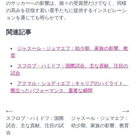
のサッカーへの影響は、個々の受賞歴だけでなく、同様
の高みを目指す若い選手たちに提供するインスピレーシ
ョンを通じても明らかです。
関連記事
ジャスール・ジュマエフ：幼少期、家族の影響、教
育
スフロブ・ハミドフ：国際試合、主な貢献、注目の
試合
アクマル・ショディエフ：キャリアのハイライト、
際立ったパフォーマンス、重要な瞬間
P
⟵
⟶
スフロブ・ハミドフ：国際
ジャスール・ジュマエフ：
o
試合、主な貢献、注目の試
幼少期、家族の影響、教育
s
合