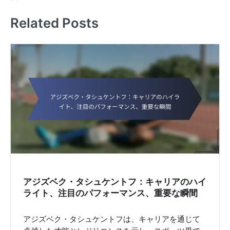
t
Related Posts
n
a
v
i
g
a
t
i
o
n
アジズベク・タシュケントフ：キャリアのハイ
ライト、注目のパフォーマンス、重要な瞬間
アジズベク・タシュケントフは、キャリアを通じて