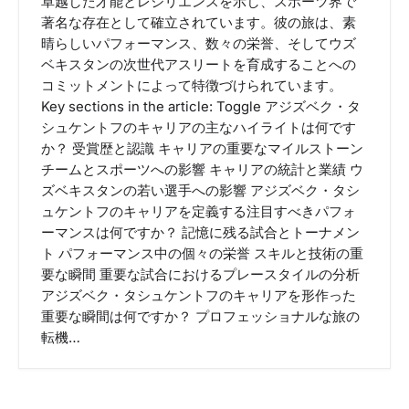
卓越した才能とレジリエンスを示し、スポーツ界で
著名な存在として確立されています。彼の旅は、素
晴らしいパフォーマンス、数々の栄誉、そしてウズ
ベキスタンの次世代アスリートを育成することへの
コミットメントによって特徴づけられています。
Key sections in the article: Toggle アジズベク・タ
シュケントフのキャリアの主なハイライトは何です
か？ 受賞歴と認識 キャリアの重要なマイルストーン
チームとスポーツへの影響 キャリアの統計と業績 ウ
ズベキスタンの若い選手への影響 アジズベク・タシ
ュケントフのキャリアを定義する注目すべきパフォ
ーマンスは何ですか？ 記憶に残る試合とトーナメン
ト パフォーマンス中の個々の栄誉 スキルと技術の重
要な瞬間 重要な試合におけるプレースタイルの分析
アジズベク・タシュケントフのキャリアを形作った
重要な瞬間は何ですか？ プロフェッショナルな旅の
転機…