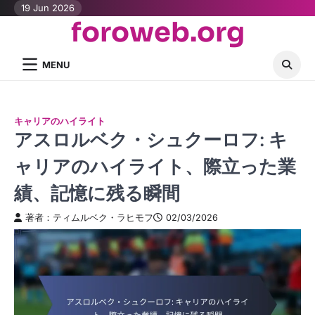
Skip
19 Jun 2026
foroweb.org
to
content
MENU
キャリアのハイライト
アスロルベク・シュクーロフ: キ
ャリアのハイライト、際立った業
績、記憶に残る瞬間
著者：ティムルベク・ラヒモフ
02/03/2026