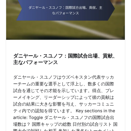
a
t
i
o
n
ダニヤール・スユノフ：国際試合出場、貢献、
主なパフォーマンス
ダニヤール・スユノフはウズベキスタン代表サッカ
ーチームの重要な選手として浮上し、数多くの国際
試合を通じてその才能を示しています。得点、プレ
ーメイキング、リーダーシップによって彼の貢献は
試合の結果に大きな影響を与え、サッカーコミュニ
ティ内での認知を得ています。 Key sections in the
article: Toggle ダニヤール・スユノフの国際試合出
場数は？ 国際キャップの総数 日付別の試合リスト 国