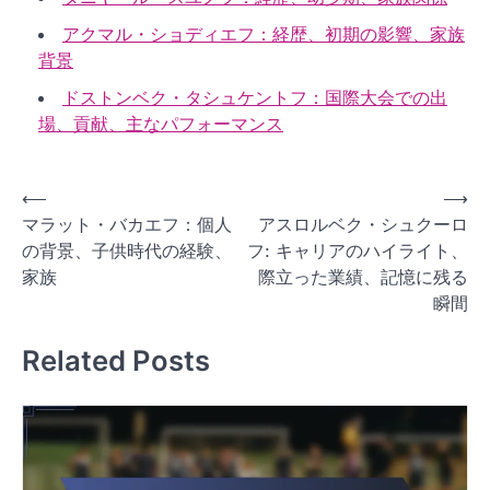
アクマル・ショディエフ：経歴、初期の影響、家族
背景
ドストンベク・タシュケントフ：国際大会での出
場、貢献、主なパフォーマンス
P
⟵
⟶
マラット・バカエフ：個人
アスロルベク・シュクーロ
o
の背景、子供時代の経験、
フ: キャリアのハイライト、
s
家族
際立った業績、記憶に残る
t
瞬間
n
Related Posts
a
v
i
g