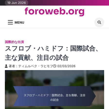
Skip
19 Jun 2026
foroweb.org
to
content
MENU
国際的な出演
スフロブ・ハミドフ：国際試合、
主な貢献、注目の試合
著者：ティムルベク・ラヒモフ
02/03/2026